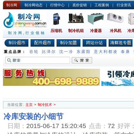
制冷网
制冷网动态
|
行情中心
|
底价促销
|
工程案例
|
行业资讯
压缩机
制冷机组
冷凝器
冷风机
冷
制冷网,行业领袖
谷轮
比泽尔
沈一冷
东露阳
意大利都凌
泰康
重点品牌：
当前位置:
主页
>
制冷技术
>
冷库安装的小细节
日期：
2015-06-17 15:20:45
点击：
72
好评