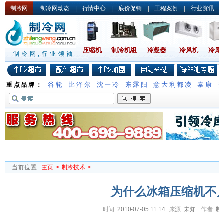
制冷网
制冷网动态
|
行情中心
|
底价促销
|
工程案例
|
行业资讯
压缩机
制冷机组
冷凝器
冷风机
冷
制冷网,行业领袖
谷轮
比泽尔
沈一冷
东露阳
意大利都凌
泰康
重点品牌：
当前位置:
主页
>
制冷技术
>
为什么冰箱压缩机不
时间:
2010-07-05 11:14
来源:
未知
作者: