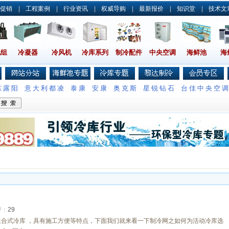
促销
|
工程案例
|
行业资讯
|
权威导购
|
最新报价
|
知识堂
|
技术文
机组
冷凝器
冷风机
冷库系列
制冷配件
中央空调
海鲜池
海
东露阳
意大利都凌
泰康
安康
奥克斯
星锐钻石
台佳中央空
评：
29
、 组合式冷库 ，具有施工方便等特点，下面我们就来看一下制冷网之如何为活动冷库选