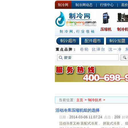
制冷网
制冷网动态
|
行情中心
|
底价
压缩机
制冷
制冷网,行业领袖
谷轮
比泽尔
沈一冷
重点品牌：
当前位置:
主页
>
制冷技术
>
活动冷库压缩机组的选择
日期：
2014-03-06 11:07:24
点击：
209
好
活动冷库又称 装配式冷库 、 拼装式冷库 