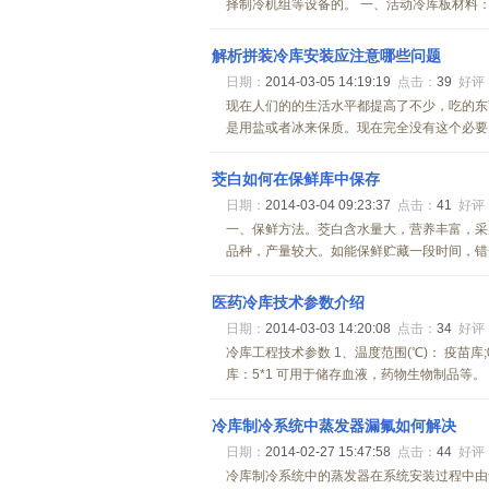
择制冷机组等设备的。 一、活动冷库板材料： 1
解析拼装冷库安装应注意哪些问题
日期：
2014-03-05 14:19:19
点击：
39
好评
现在人们的的生活水平都提高了不少，吃的东
是用盐或者冰来保质。现在完全没有这个必要，
茭白如何在保鲜库中保存
日期：
2014-03-04 09:23:37
点击：
41
好评
一、保鲜方法。茭白含水量大，营养丰富，采
品种，产量较大。如能保鲜贮藏一段时间，错开
医药冷库技术参数介绍
日期：
2014-03-03 14:20:08
点击：
34
好评
冷库工程技术参数 1、温度范围(℃)： 疫苗库
库：5*1 可用于储存血液，药物生物制品等。 低
冷库制冷系统中蒸发器漏氟如何解决
日期：
2014-02-27 15:47:58
点击：
44
好评
冷库制冷系统中的蒸发器在系统安装过程中由