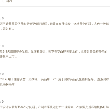
、国内...
：
0
西不管是蔬菜还是肉类都要保证新鲜，但是在存储过程中这就是个问题，古代一般都
因为有...
：
0
后2-3天组织即会发糠、红变和腐烂。时下春茭白即将要上市，主要是青壳和薄壳的
集中上市...
：
0
;0*8 可用于储存疫苗，药剂等。 药品库：2*8 用于储存药品及生物制品等。 血液储存
温保温库...
：
0
于设计安装方面存在小问题，在制冷系统运行后出现漏氟，在氟漏光后压缩机仍可继