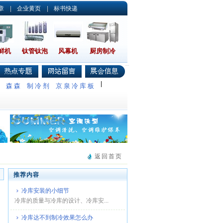
章
|
企业黄页
|
标书快递
鲜机
钛管钛泡
风幕机
厨房制冷
|
调
森森
制冷剂
京泉冷库板
返回首页
推荐内容
冷库安装的小细节
冷库的质量与冷库的设计、冷库安...
冷库达不到制冷效果怎么办