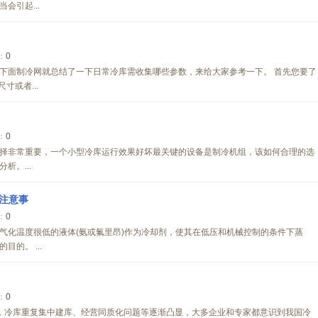
会引起...
：
0
下面制冷网就总结了一下日常冷库需收集哪些参数，来给大家参考一下。 首先您要了
寸或者...
：
0
择非常重要，一个小型冷库运行效果好坏最关键的设备是制冷机组，该如何合理的选
析。...
注意事
：
0
气化温度很低的液体(氨或氟里昂)作为冷却剂，使其在低压和机械控制的条件下蒸
的。 ...
：
0
，冷库重复集中建库、经营同质化问题等逐渐凸显，大多企业和专家都意识到我国冷