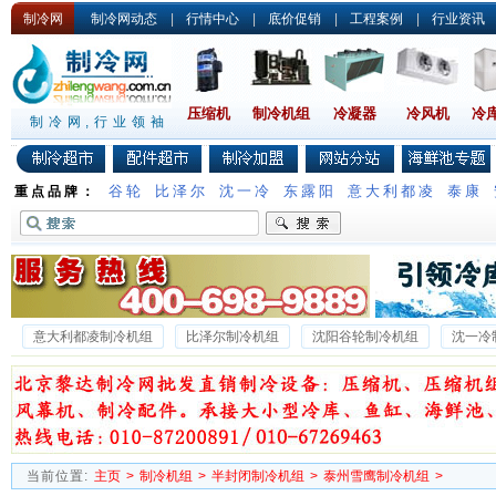
制冷网
制冷网动态
|
行情中心
|
底价促销
|
工程案例
|
行业资讯
压缩机
制冷机组
冷凝器
冷风机
冷
制冷网,行业领袖
谷轮
比泽尔
沈一冷
东露阳
意大利都凌
泰康
重点品牌：
意大利都凌制冷机组
比泽尔制冷机组
沈阳谷轮制冷机组
沈一冷
台佳制冷空调机组
当前位置:
主页
>
制冷机组
>
半封闭制冷机组
>
泰州雪鹰制冷机组
>