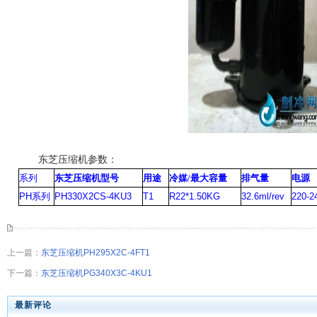
东芝压缩机参数：
系列
东芝压缩机型号
用途
冷媒
/
最大容量
排气量
电源
PH
系列
PH330X2CS-4KU3
T1
R22*
1.50KG
32.6ml/rev
220-2
上一篇：
东芝压缩机PH295X2C-4FT1
下一篇：
东芝压缩机PG340X3C-4KU1
最新评论