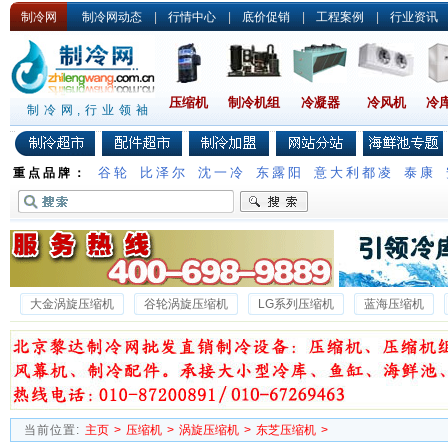
制冷网
制冷网动态
|
行情中心
|
底价促销
|
工程案例
|
行业资讯
压缩机
制冷机组
冷凝器
冷风机
冷
制冷网,行业领袖
谷轮
比泽尔
沈一冷
东露阳
意大利都凌
泰康
重点品牌：
大金涡旋压缩机
谷轮涡旋压缩机
LG系列压缩机
蓝海压缩机
比泽尔压缩机
百福马压缩机
当前位置:
主页
>
压缩机
>
涡旋压缩机
>
东芝压缩机
>