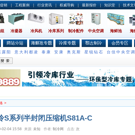
促销
|
工程案例
|
行业资讯
|
权威导购
|
最新报价
|
知识堂
|
技术文
机组
冷凝器
冷风机
冷库系列
制冷配件
中央空调
海鲜池
海
东露阳
意大利都凌
泰康
安康
奥克斯
星锐钻石
台佳中央空
格
>
S系列半封闭压缩机S81A-C
-02-04 15:58
来源:
未知
作者:
制冷网
点击:
次