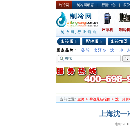
制冷网
制冷网动态
|
行情中心
|
底价
压缩机
制冷
制冷网,行业领袖
谷轮
比泽尔
沈一冷
重点品牌：
当前位置:
主页
>
黎达最新报价
>
沈一冷价
上海沈一冷
时间:
2010