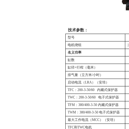
技术参数：
型号
电机绕组
名义功率
缸数
缸径×行程（毫米）
排气量（立方米
/
小时）
启动电流（
LRA
）（安培）
TFC
：
200-3-50/60
内藏式保护器
TWC
：
200-3-50/60
电子式保护器
TFM
：
380/400-3-50
内藏式保护器
TWM
：
380/400-3-50
电子式保护器
最大工作电流（
MCC
）（安培）
TFC
和
TWC
电机