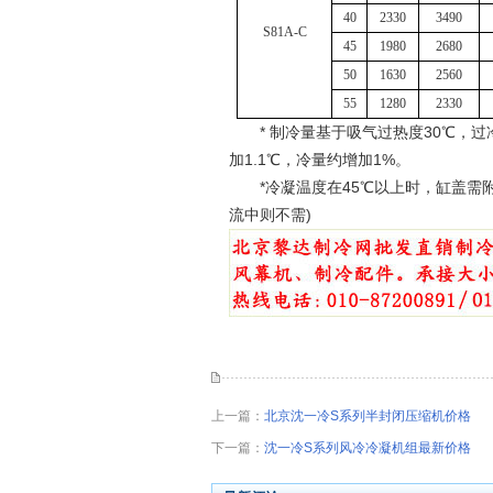
40
2330
3490
S
81A
-C
45
1980
2680
50
1630
2560
55
1280
2330
* 制冷量基于吸气过热度30℃，过冷度5
加1.1℃，冷量约增加1%。
*冷凝温度在45℃以上时，缸盖需附
流中则不需)
上一篇：
北京沈一冷S系列半封闭压缩机价格
下一篇：
沈一冷S系列风冷冷凝机组最新价格