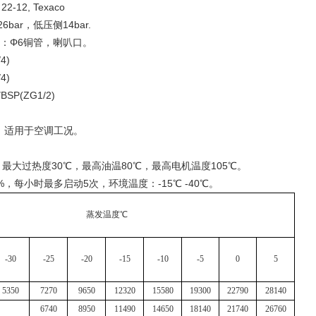
-12, Texaco
r，低压侧14bar.
：Φ6铜管，喇叭口。
4)
4)
P(ZG1/2)
板，适用于空调工况。
最大过热度30℃，最高油温80℃，最高电机温度105℃。
每小时最多启动5次，环境温度：-15℃ -40℃。
蒸发温度℃
-30
-25
-20
-15
-10
-5
0
5
5350
7270
9650
12320
15580
19300
22790
28140
6740
8950
11490
14650
18140
21740
26760