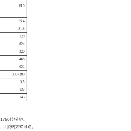
15.0
25.4
31.8
120
624
320
466
622
380
×
280
3.5
133
143
。
1750转/分钟。
，且旋转方式可逆。