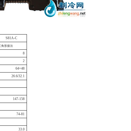
S
81A
-C
三角形接法
8
2
64
×
48
26.6/32.1
147-158
74-81
33.0