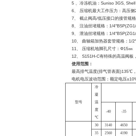
5 、冷冻机油：Suniso 3GS, Shell 22
6、 压缩机最大工作压力：高压侧26ba
7、 截止阀高/低压接口的接管规格
8、 注油丝堵规格：1/4″BSP(ZG1/
9、 泄油丝堵规格：1/4″BSP(ZG1/
10、 曲轴箱加热器套管规格：1/2″BS
11、 压缩机地脚孔尺寸：Φ15㎜
12、 S151H-C有特殊的高温阀
使用范围：
最高排气温度(排气管表面)135℃，
电机电压波动范围：额定电压±10%，
冷
凝
型号
温
度
-40
-35
℃
30
3140
4650
35
2560
4190