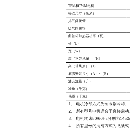
TFM
和
TWM
电机
接管尺寸（毫米）
排气阀接管
吸气阀接管
曲轴箱加热器功率（瓦）
长（
L
）
宽（
W
）
高（不带风扇）（
H
）
高（带风扇）（
J
）
底脚安装尺寸（
A
）×（
B
）
油充注量（升）
净重（千克）
毛重（千克）
1、 电机冷却方式为制冷剂冷却。
2、 所有型号电机适合于直接启动
3、 电机转速50/60Hz分别为1450/
4、 所有型号的润滑方式为飞溅式