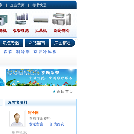
章
|
企业黄页
|
标书快递
鲜机
钛管钛泡
风幕机
厨房制冷
|
调
森森
制冷剂
京泉冷库板
返回首页
发布者资料
制冷网
查看详细资料
发送留言
加为好友
用户等级: