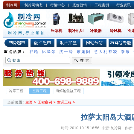
制冷网
制冷网动态
|
行情中心
|
底价促销
|
工程案例
行业资讯
压缩机
制冷机组
冷凝器
冷风机
冷
制冷网,行业领袖
谷轮
比泽尔
沈一冷
东露阳
意大利都凌
泰康
重点品牌：
冷库工程
空调工程
海鲜池鱼缸工程
当前位置:
主页
>
工程案例
>
空调工程
>
拉萨太阳岛大酒
时间:
2010-10-15 16:56
来源:
制冷网
作者: